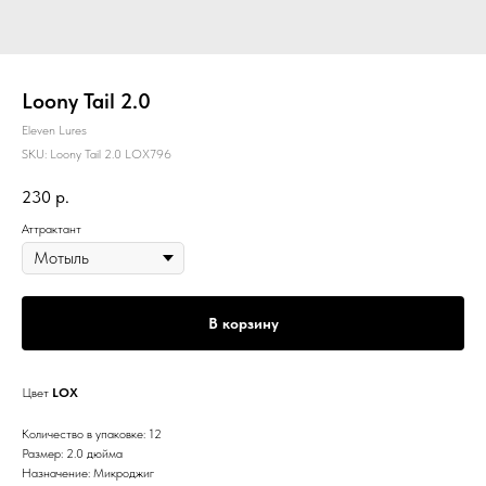
Loony Tail 2.0
Eleven Lures
SKU:
Loony Tail 2.0 LOX796
230
р.
Аттрактант
В корзину
Цвет
LOX
Количество в упаковке: 12
Размер: 2.0 дюйма
Назначение: Микроджиг