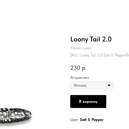
Loony Tail 2.0
Eleven Lures
SKU:
Loony Tail 2.0 Salt & Pepper8
230
р.
Аттрактант
В корзину
Цвет
Salt & Pepper