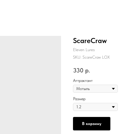
ScareCraw
Eleven Lures
SKU:
ScareCraw LOX
330
р.
Аттрактант
Размер
В корзину