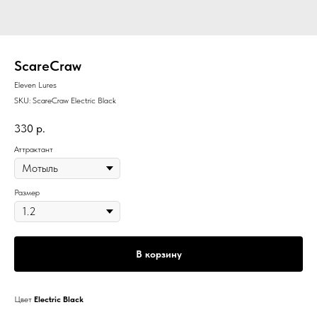
ScareCraw
Eleven Lures
SKU:
ScareCraw Electric Black
330
р.
Аттрактант
Размер
В корзину
Цвет
Electric Black