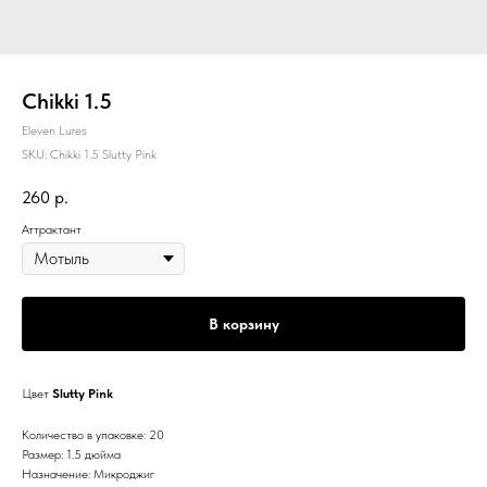
Chikki 1.5
Eleven Lures
SKU:
Chikki 1.5 Slutty Pink
260
р.
Аттрактант
В корзину
Цвет
Slutty Pink
Количество в упаковке: 20
Размер: 1.5 дюйма
Назначение: Микроджиг