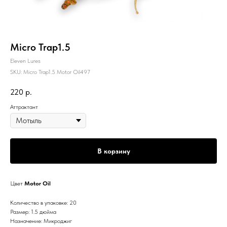
Micro Trap1.5
Eleven Lures
SKU:
Micro Trap1.5 Motor Oil497
220
р.
Аттрактант
В корзину
Цвет
Motor Oil
Количество в упаковке: 20
Размер: 1.5 дюйма
Назначение: Микроджиг