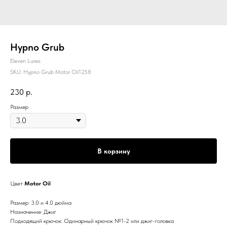
Hypno Grub
Eleven Lures
SKU:
Hypno Grub Motor Oil1258
230
р.
Размер
В корзину
Цвет
Motor Oil
Размер: 3.0 и 4.0 дюйма
Назначение: Джиг
Подходящий крючок: Одинарный крючок №1-2 или джиг-головка