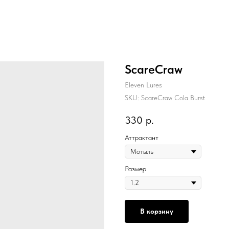
ScareCraw
Eleven Lures
SKU:
ScareCraw Cola Burst
330
р.
Аттрактант
Размер
В корзину