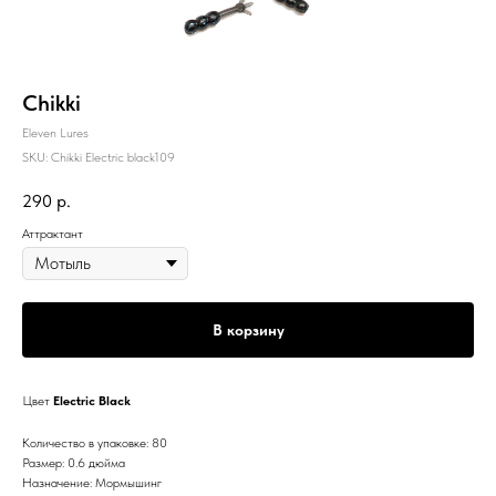
Chikki
Eleven Lures
SKU:
Chikki Electric black109
290
р.
Аттрактант
В корзину
Цвет
Electric Black
Количество в упаковке: 80
Размер: 0.6 дюйма
Назначение: Мормышинг