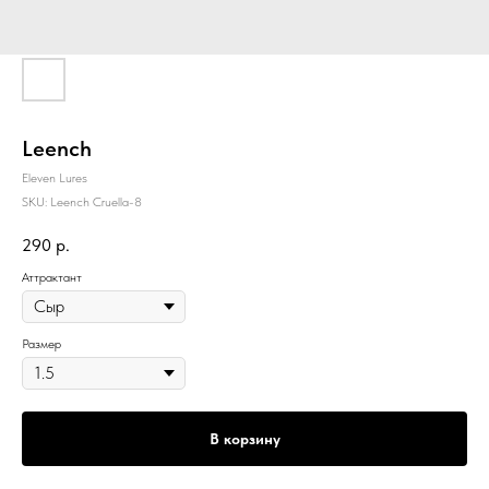
Leench
Eleven Lures
SKU:
Leench Cruella-8
290
р.
Аттрактант
Размер
В корзину