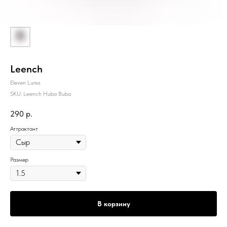
Leench
Eleven Lures
SKU:
Leench Huba Buba
290
р.
Аттрактант
Размер
В корзину